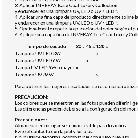
3. Aplicar INVERAY Base Coat Luxury Collection
y endurecer en una lámpara UV, LED o UV / LED *.
4. Aplicar una fina capa del producto directamente sobre
y endurecer en una lámpara UV, LED o UV / LED *.
5. Opcionalmente repetir la aplicación del color según el pu
6. Aplique una capa fina de INVERAY Top Coat Luxury Colle
Tiempo de secado
30 s
45 s
120 s
Lampara UV LED 3W
x
Lampara UV LED 6W
x
Lampa UV LED 9W o mayor
x
Lampara UV 36W
x
Para obtener los mejores resultados, se recomienda utili
PRECAUCIÓN
:
Los colores que se muestran en las fotos pueden diferir lig
Las diferencias pueden deberse a la configuración del mon
Precauciones
:
Almacenar en un lugar seco inaccesible para los niños.
Evite el contacto con la piel y los ojos.
No lo utilice de forma incompatible con el uso previsto.