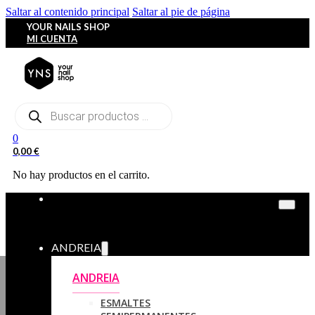
Saltar al contenido principal
Saltar al pie de página
YOUR NAILS SHOP
MI CUENTA
Búsqueda
de
productos
0
0,00
€
No hay productos en el carrito.
ANDREIA
ANDREIA
ESMALTES