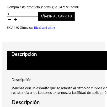
Compra este producto y consigue
14
YNSpoint!
Esmalte
AÑADIR AL CARRITO
semipermanente
020
Delight
SKU:
I-020
Etiqueta:
Black and white
10
ml
cantidad
Descripción
Descripción
¿Sueñas con un esmalte que se adapte al ritmo de tu vida y 
resistencia a los factores externos, la facilidad de aplica
Descripción