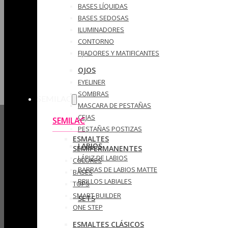
BASES LÍQUIDAS
BASES SEDOSAS
ILUMINADORES
CONTORNO
FIJADORES Y MATIFICANTES
OJOS
EYELINER
SOMBRAS
SEMILAC
MASCARA DE PESTAÑAS
CEJAS
SEMILAC
PESTAÑAS POSTIZAS
ESMALTES
LABIOS
SEMIPERMANENTES
LÁPIZ DE LABIOS
COLORES
BARRAS DE LABIOS MATTE
BASES
BRILLOS LABIALES
TOPS
SMART BUILDER
SETS
ONE STEP
ESMALTES CLÁSICOS