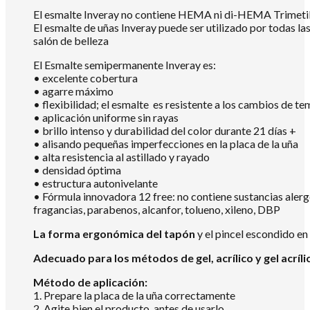
El esmalte Inveray no contiene HEMA ni di-HEMA Trimetilh
El esmalte de uñas Inveray puede ser utilizado por todas la
salón de belleza
El Esmalte semipermanente Inveray es:
• excelente cobertura
• agarre máximo
• flexibilidad; el esmalte es resistente a los cambios de te
• aplicación uniforme sin rayas
• brillo intenso y durabilidad del color durante 21 días +
• alisando pequeñas imperfecciones en la placa de la uña
• alta resistencia al astillado y rayado
• densidad óptima
• estructura autonivelante
• Fórmula innovadora 12 free: no contiene sustancias aler
fragancias, parabenos, alcanfor, tolueno, xileno, DBP
La forma ergonómica del tapón
y el pincel escondido en
Adecuado para los métodos de gel, acrílico y gel acríli
Método de aplicación:
1. Prepare la placa de la uña correctamente
2. Agite bien el producto antes de usarlo.