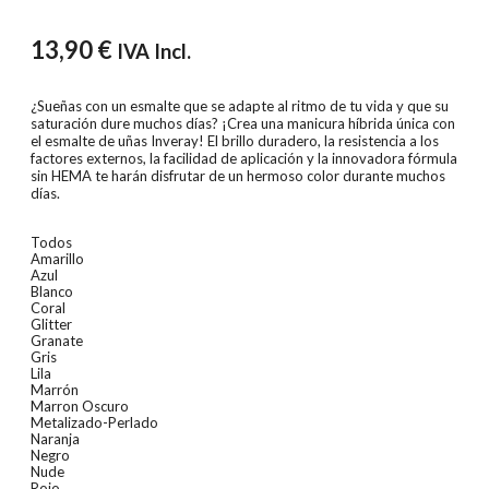
13,90
€
IVA Incl.
¿Sueñas con un esmalte que se adapte al ritmo de tu vida y que su
saturación dure muchos días? ¡Crea una manicura híbrida única con
el esmalte de uñas Inveray! El brillo duradero, la resistencia a los
factores externos, la facilidad de aplicación y la innovadora fórmula
sin HEMA te harán disfrutar de un hermoso color durante muchos
días.
Todos
Amarillo
Azul
Blanco
Coral
Glitter
Granate
Gris
Lila
Marrón
Marron Oscuro
Metalizado-Perlado
Naranja
Negro
Nude
Rojo