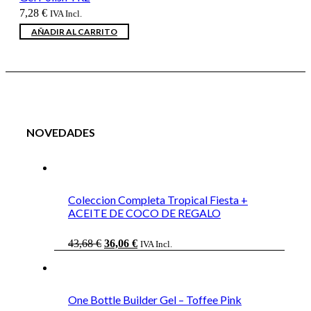
7,28
€
IVA Incl.
AÑADIR AL CARRITO
NOVEDADES
Coleccion Completa Tropical Fiesta +
ACEITE DE COCO DE REGALO
El
El
43,68
€
36,06
€
IVA Incl.
precio
precio
original
actual
era:
es:
43,68 €.
36,06 €.
One Bottle Builder Gel – Toffee Pink