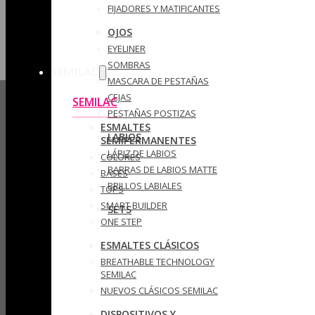
FIJADORES Y MATIFICANTES
OJOS
EYELINER
SOMBRAS
SEMILAC
MASCARA DE PESTAÑAS
CEJAS
SEMILAC
PESTAÑAS POSTIZAS
ESMALTES
LABIOS
SEMIPERMANENTES
LÁPIZ DE LABIOS
COLORES
BARRAS DE LABIOS MATTE
BASES
BRILLOS LABIALES
TOPS
SMART BUILDER
SETS
ONE STEP
ESMALTES CLÁSICOS
BREATHABLE TECHNOLOGY
SEMILAC
NUEVOS CLÁSICOS SEMILAC
DISPOSITIVOS Y