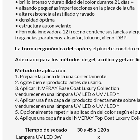
• brillo intenso y durabilidad del color durante 21 días +
• alisando pequeñas imperfecciones en la placa de la uña
• alta resistencia al astillado y rayado
• densidad óptima
• estructura autonivelante
• Fórmula innovadora 12 free: no contiene sustancias aler
fragancias, parabenos, alcanfor, tolueno, xileno, DBP
La forma ergonómica del tapón
y el pincel escondido en
Adecuado para los métodos de gel, acrílico y gel acríli
Método de aplicación:
1. Prepare la placa de la uña correctamente
2. Agite bien el producto antes de usarlo.
3. Aplicar INVERAY Base Coat Luxury Collection
y endurecer en una lámpara UV, LED o UV / LED *.
4. Aplicar una fina capa del producto directamente sobre
y endurecer en una lámpara UV, LED o UV / LED *.
5. Opcionalmente repetir la aplicación del color según el pu
6. Aplique una capa fina de INVERAY Top Coat Luxury Colle
Tiempo de secado
30 s
45 s
120 s
Lampara UV LED 3W
x