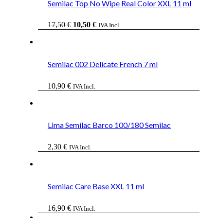
Semilac Top No Wipe Real Color XXL 11 ml
El
El
17,50
€
10,50
€
IVA Incl.
precio
precio
original
actual
era:
es:
17,50 €.
10,50 €.
Semilac 002 Delicate French 7 ml
10,90
€
IVA Incl.
Lima Semilac Barco 100/180 Semilac
2,30
€
IVA Incl.
Semilac Care Base XXL 11 ml
16,90
€
IVA Incl.