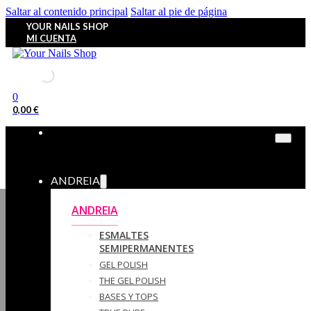
Saltar al contenido principal
Saltar al pie de página
YOUR NAILS SHOP
MI CUENTA
0
0,00
€
ANDREIA
ANDREIA
ESMALTES
SEMIPERMANENTES
GEL POLISH
THE GEL POLISH
BASES Y‎ TOPS