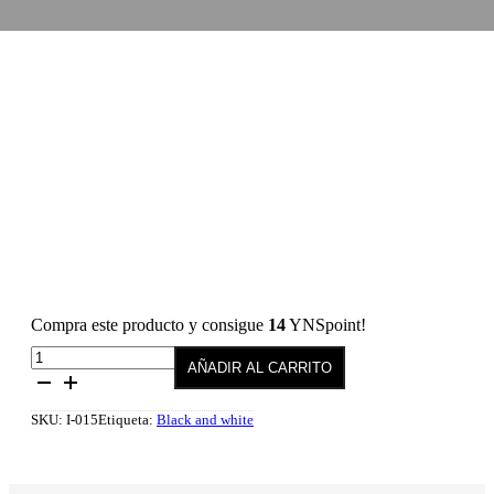
Compra este producto y consigue
14
YNSpoint!
Esmalte
AÑADIR AL CARRITO
semipermanente
015
Prosperity
SKU:
I-015
Etiqueta:
Black and white
10
ml
cantidad