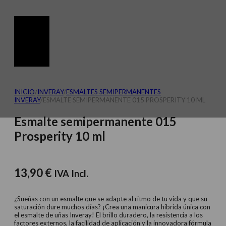
INICIO
/
INVERAY
/
ESMALTES SEMIPERMANENTES
INVERAY
/
ESMALTE SEMIPERMANENTE 015 PROSPERITY 10 ML
Esmalte semipermanente 015
Prosperity 10 ml
13,90
€
IVA Incl.
¿Sueñas con un esmalte que se adapte al ritmo de tu vida y que su
saturación dure muchos días? ¡Crea una manicura híbrida única con
el esmalte de uñas Inveray! El brillo duradero, la resistencia a los
factores externos, la facilidad de aplicación y la innovadora fórmula