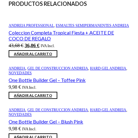
PRODUCTOS RELACIONADOS
ANDREIA PROFESSIONAL
,
ESMALTES SEMIPERMANENTES ANDREIA
Coleccion Completa Tropical Fiesta + ACEITE DE
COCO DE REGALO
El
El
43,68
€
36,06
€
IVA Incl.
precio
precio
AÑADIR AL CARRITO
original
actual
era:
es:
43,68 €.
36,06 €.
ANDREIA
,
GEL DE CONSTRUCCION ANDREIA
,
HARD GEL ANDREIA
,
NOVEDADES
One Bottle Builder Gel – Toffee Pink
9,98
€
IVA Incl.
AÑADIR AL CARRITO
ANDREIA
,
GEL DE CONSTRUCCION ANDREIA
,
HARD GEL ANDREIA
,
NOVEDADES
One Bottle Builder Gel – Blush Pink
9,98
€
IVA Incl.
AÑADIR AL CARRITO