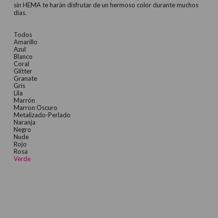
sin HEMA te harán disfrutar de un hermoso color durante muchos
días.
Todos
Amarillo
Azul
Blanco
Coral
Glitter
Granate
Gris
Lila
Marrón
Marron Oscuro
Metalizado-Perlado
Naranja
Negro
Nude
Rojo
Rosa
Verde