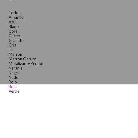
Todos
Amarillo
Azul
Blanco
Coral
Glitter
Granate
Gris
Lila
Marrón
Marron Oscuro
Metalizado-Perlado
Naranja
Negro
Nude
Rojo
Rosa
Verde