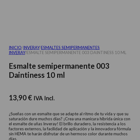
INICIO
/
INVERAY
/
ESMALTES SEMIPERMANENTES
INVERAY
/
ESMALTE SEMIPERMANENTE 003 DAINTINESS 10 ML
Esmalte semipermanente 003
Daintiness 10 ml
13,90
€
IVA Incl.
¿Sueñas con un esmalte que se adapte al ritmo de tu vida y que su
saturación dure muchos días? ¡Crea una manicura híbrida única con
el esmalte de uñas Inveray! El brillo duradero, la resistencia a los
factores externos, la facilidad de aplicación y la innovadora fórmula
sin HEMA te harán disfrutar de un hermoso color durante muchos
días.