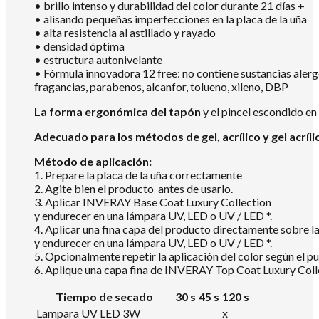
• brillo intenso y durabilidad del color durante 21 días +
• alisando pequeñas imperfecciones en la placa de la uña
• alta resistencia al astillado y rayado
• densidad óptima
• estructura autonivelante
• Fórmula innovadora 12 free: no contiene sustancias aler
fragancias, parabenos, alcanfor, tolueno, xileno, DBP
La forma ergonómica del tapón
y el pincel escondido en
Adecuado para los métodos de gel, acrílico y gel acríli
Método de aplicación:
1. Prepare la placa de la uña correctamente
2. Agite bien el producto antes de usarlo.
3. Aplicar INVERAY Base Coat Luxury Collection
y endurecer en una lámpara UV, LED o UV / LED *.
4. Aplicar una fina capa del producto directamente sobre
y endurecer en una lámpara UV, LED o UV / LED *.
5. Opcionalmente repetir la aplicación del color según el pu
6. Aplique una capa fina de INVERAY Top Coat Luxury Colle
Tiempo de secado
30 s
45 s
120 s
Lampara UV LED 3W
x