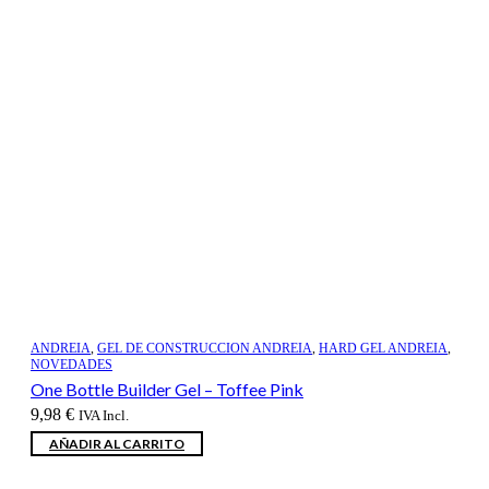
ANDREIA
,
GEL DE CONSTRUCCION ANDREIA
,
HARD GEL ANDREIA
,
NOVEDADES
One Bottle Builder Gel – Toffee Pink
9,98
€
IVA Incl.
AÑADIR AL CARRITO