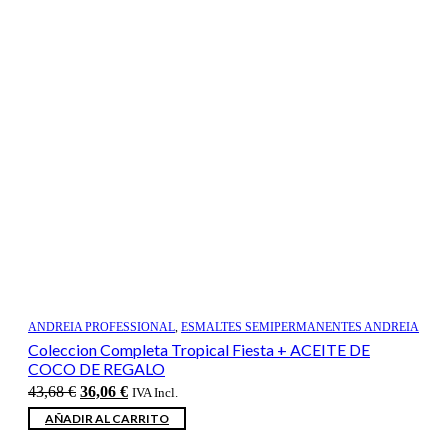
ANDREIA PROFESSIONAL
,
ESMALTES SEMIPERMANENTES ANDREIA
Coleccion Completa Tropical Fiesta + ACEITE DE
COCO DE REGALO
El
El
43,68
€
36,06
€
IVA Incl.
precio
precio
AÑADIR AL CARRITO
original
actual
era:
es: