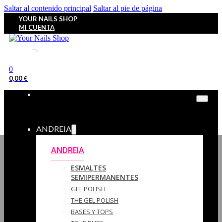
Saltar al contenido principal
Saltar al pie de página
YOUR NAILS SHOP
MI CUENTA
0
0,00
€
ANDREIA
ANDREIA
ESMALTES
SEMIPERMANENTES
GEL POLISH
THE GEL POLISH
BASES Y‎ TOPS