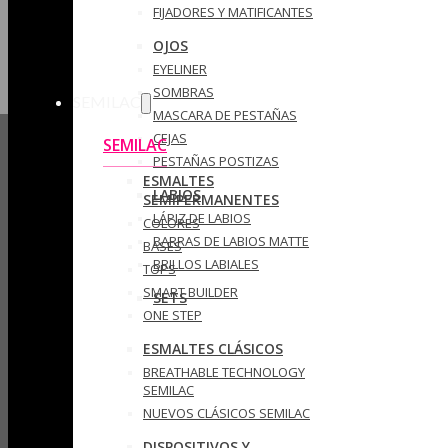
FIJADORES Y MATIFICANTES
OJOS
EYELINER
SOMBRAS
SEMILAC
MASCARA DE PESTAÑAS
CEJAS
SEMILAC
PESTAÑAS POSTIZAS
ESMALTES
LABIOS
SEMIPERMANENTES
LÁPIZ DE LABIOS
COLORES
BARRAS DE LABIOS MATTE
BASES
BRILLOS LABIALES
TOPS
SMART BUILDER
SETS
ONE STEP
ESMALTES CLÁSICOS
BREATHABLE TECHNOLOGY
SEMILAC
NUEVOS CLÁSICOS SEMILAC
DISPOSITIVOS Y