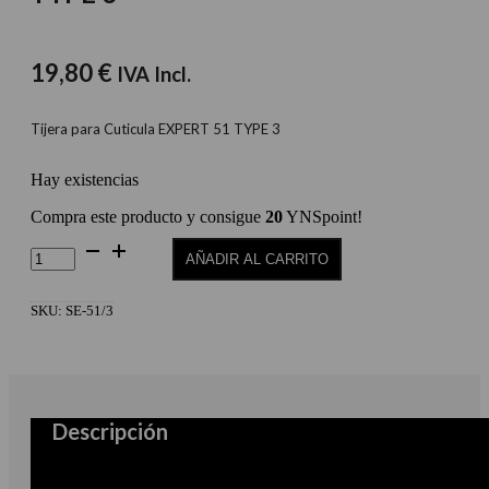
19,80
€
IVA Incl.
Tijera para Cuticula EXPERT 51 TYPE 3
Hay existencias
Compra este producto y consigue
20
YNSpoint!
Tijera
AÑADIR AL CARRITO
para
Cuticula
EXPERT
SKU:
SE-51/3
51
TYPE
3
cantidad
Descripción