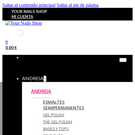
Saltar al contenido principal
Saltar al pie de página
YOUR NAILS SHOP
MI CUENTA
0
0,00
€
ANDREIA
ANDREIA
ESMALTES
SEMIPERMANENTES
GEL POLISH
THE GEL POLISH
BASES Y‎ TOPS