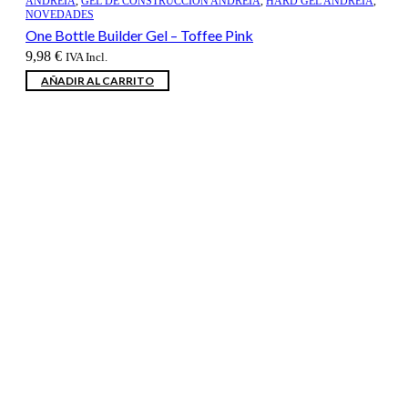
ANDREIA
,
GEL DE CONSTRUCCION ANDREIA
,
HARD GEL ANDREIA
,
NOVEDADES
One Bottle Builder Gel – Toffee Pink
9,98
€
IVA Incl.
AÑADIR AL CARRITO