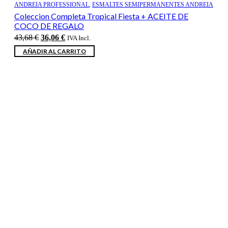
ANDREIA PROFESSIONAL
,
ESMALTES SEMIPERMANENTES ANDREIA
Coleccion Completa Tropical Fiesta + ACEITE DE
COCO DE REGALO
El
El
43,68
€
36,06
€
IVA Incl.
precio
precio
AÑADIR AL CARRITO
original
actual
era:
es:
43,68 €.
36,06 €.