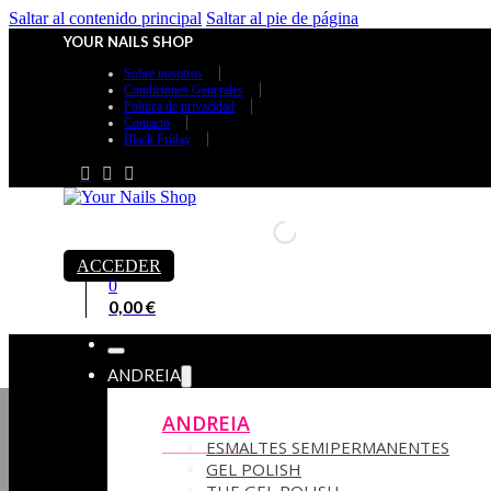
Saltar al contenido principal
Saltar al pie de página
YOUR NAILS SHOP
Sobre nosotros
Condiciones Generales
Política de privacidad
Contacto
Black Friday
ACCEDER
0
0,00
€
ANDREIA
ANDREIA
ESMALTES SEMIPERMANENTES
GEL POLISH