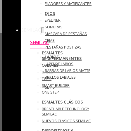
FIJADORES Y MATIFICANTES
OJOS
EYELINER
SOMBRAS
SEMILAC
MASCARA DE PESTAÑAS
CEJAS
SEMILAC
PESTAÑAS POSTIZAS
ESMALTES
LABIOS
SEMIPERMANENTES
LÁPIZ DE LABIOS
COLORES
BARRAS DE LABIOS MATTE
BASES
BRILLOS LABIALES
TOPS
SMART BUILDER
SETS
ONE STEP
ESMALTES CLÁSICOS
BREATHABLE TECHNOLOGY
SEMILAC
NUEVOS CLÁSICOS SEMILAC
DISPOSITIVOS Y