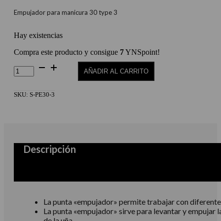
Empujador para manicura 30 type 3
Hay existencias
Compra este producto y consigue
7
YNSpoint!
Empujador
AÑADIR AL CARRITO
para
Manicura
30
SKU:
S-PE30-3
Type
3
cantidad
Descripción
La punta «empujador» permite trabajar con diferente
La punta «empujador» sirve para levantar y empujar la
de la uña.