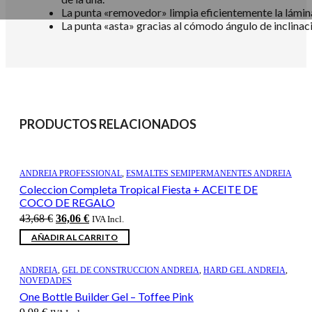
La punta «removedor» limpia eficientemente la lámina
La punta «asta» gracias al cómodo ángulo de inclinaci
PRODUCTOS RELACIONADOS
ANDREIA PROFESSIONAL
,
ESMALTES SEMIPERMANENTES ANDREIA
Coleccion Completa Tropical Fiesta + ACEITE DE
COCO DE REGALO
El
El
43,68
€
36,06
€
IVA Incl.
precio
precio
AÑADIR AL CARRITO
original
actual
era:
es:
43,68 €.
36,06 €.
ANDREIA
,
GEL DE CONSTRUCCION ANDREIA
,
HARD GEL ANDREIA
,
NOVEDADES
One Bottle Builder Gel – Toffee Pink