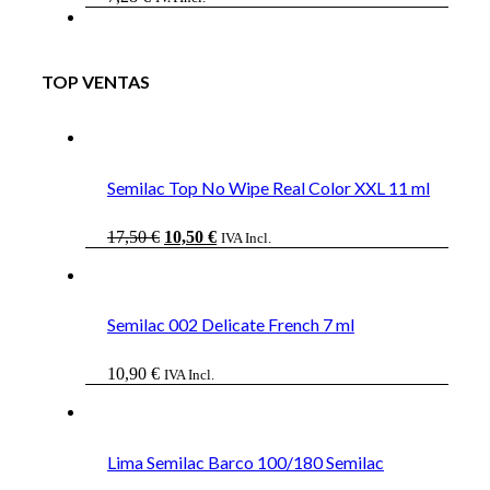
TOP VENTAS
Semilac Top No Wipe Real Color XXL 11 ml
El
El
17,50
€
10,50
€
IVA Incl.
precio
precio
original
actual
era:
es:
17,50 €.
10,50 €.
Semilac 002 Delicate French 7 ml
10,90
€
IVA Incl.
Lima Semilac Barco 100/180 Semilac