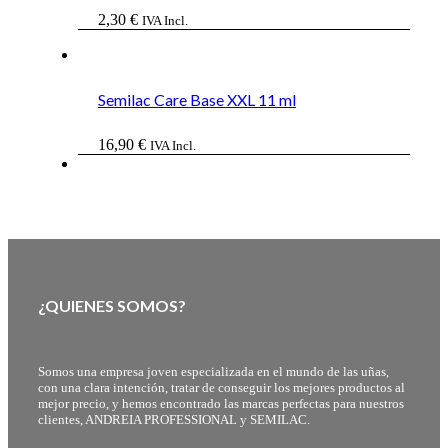
2,30
€
IVA Incl.
Semilac Care Base XXL 11 ml
16,90
€
IVA Incl.
¿QUIENES SOMOS?
Somos una empresa joven especializada en el mundo de las uñas,
con una clara intención, tratar de conseguir los mejores productos al
mejor precio, y hemos encontrado las marcas perfectas para nuestros
clientes, ANDREIA PROFESSIONAL y SEMILAC.