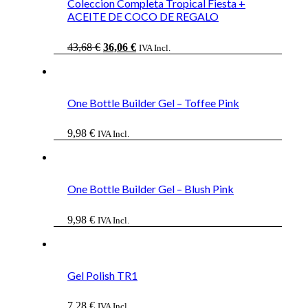
Coleccion Completa Tropical Fiesta +
ACEITE DE COCO DE REGALO
El
El
43,68
€
36,06
€
IVA Incl.
precio
precio
original
actual
era:
es:
43,68 €.
36,06 €.
One Bottle Builder Gel – Toffee Pink
9,98
€
IVA Incl.
One Bottle Builder Gel – Blush Pink
9,98
€
IVA Incl.
Gel Polish TR1
7,28
€
IVA Incl.