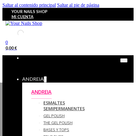
Saltar al contenido principal
Saltar al pie de página
YOUR NAILS SHOP
MI CUENTA
0
0,00
€
ANDREIA
ANDREIA
ESMALTES
SEMIPERMANENTES
GEL POLISH
THE GEL POLISH
BASES Y‎ TOPS