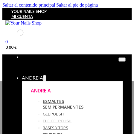
Saltar al contenido principal
Saltar al pie de página
YOUR NAILS SHOP
MI CUENTA
0
0,00
€
ANDREIA
ANDREIA
ESMALTES
SEMIPERMANENTES
GEL POLISH
THE GEL POLISH
BASES Y‎ TOPS