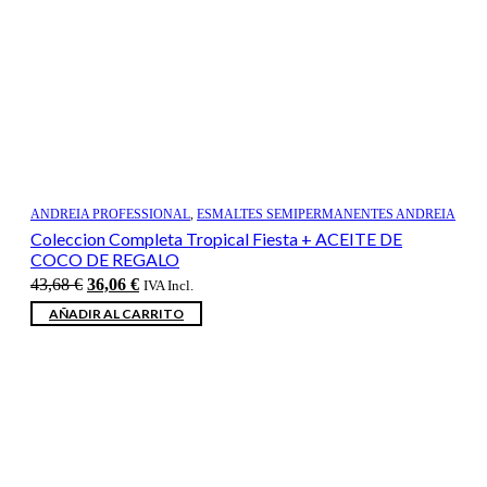
ANDREIA PROFESSIONAL
,
ESMALTES SEMIPERMANENTES ANDREIA
Coleccion Completa Tropical Fiesta + ACEITE DE
COCO DE REGALO
El
El
43,68
€
36,06
€
IVA Incl.
precio
precio
AÑADIR AL CARRITO
original
actual
era:
es:
43,68 €.
36,06 €.