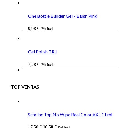
One Bottle Builder Gel – Blush Pink
9,98
€
IVA Incl.
Gel Polish TR1
7,28
€
IVA Incl.
TOP VENTAS
Semilac Top No Wipe Real Color XXL 11 ml
El
El
17,50
€
10,50
€
IVA Incl.