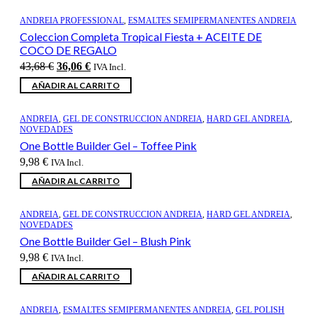
ANDREIA PROFESSIONAL
,
ESMALTES SEMIPERMANENTES ANDREIA
Coleccion Completa Tropical Fiesta + ACEITE DE
COCO DE REGALO
El
El
43,68
€
36,06
€
IVA Incl.
precio
precio
AÑADIR AL CARRITO
original
actual
era:
es:
43,68 €.
36,06 €.
ANDREIA
,
GEL DE CONSTRUCCION ANDREIA
,
HARD GEL ANDREIA
,
NOVEDADES
One Bottle Builder Gel – Toffee Pink
9,98
€
IVA Incl.
AÑADIR AL CARRITO
ANDREIA
,
GEL DE CONSTRUCCION ANDREIA
,
HARD GEL ANDREIA
,
NOVEDADES
One Bottle Builder Gel – Blush Pink
9,98
€
IVA Incl.
AÑADIR AL CARRITO
ANDREIA
,
ESMALTES SEMIPERMANENTES ANDREIA
,
GEL POLISH