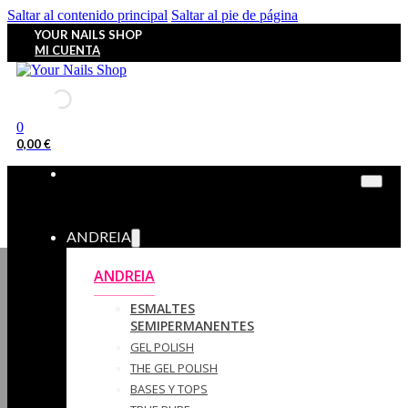
Saltar al contenido principal
Saltar al pie de página
YOUR NAILS SHOP
MI CUENTA
0
0,00
€
ANDREIA
ANDREIA
ESMALTES
SEMIPERMANENTES
GEL POLISH
THE GEL POLISH
BASES Y‎ TOPS