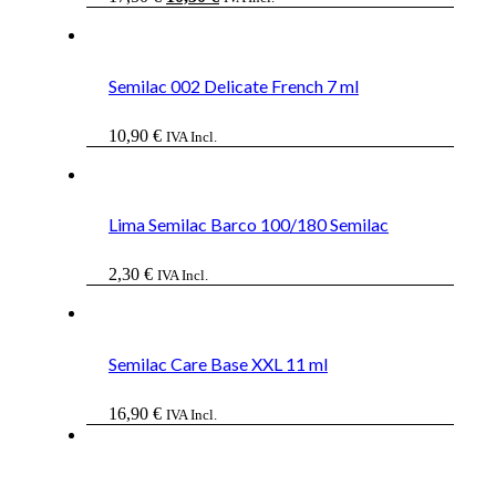
precio
precio
original
actual
era:
es:
17,50 €.
10,50 €.
Semilac 002 Delicate French 7 ml
10,90
€
IVA Incl.
Lima Semilac Barco 100/180 Semilac
2,30
€
IVA Incl.
Semilac Care Base XXL 11 ml
16,90
€
IVA Incl.