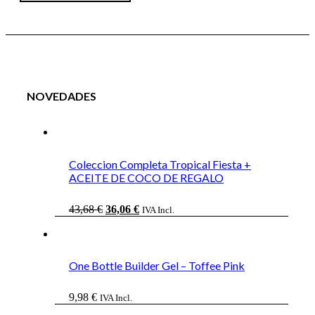
NOVEDADES
Coleccion Completa Tropical Fiesta +
ACEITE DE COCO DE REGALO
El
El
43,68
€
36,06
€
IVA Incl.
precio
precio
original
actual
era:
es:
43,68 €.
36,06 €.
One Bottle Builder Gel – Toffee Pink
9,98
€
IVA Incl.