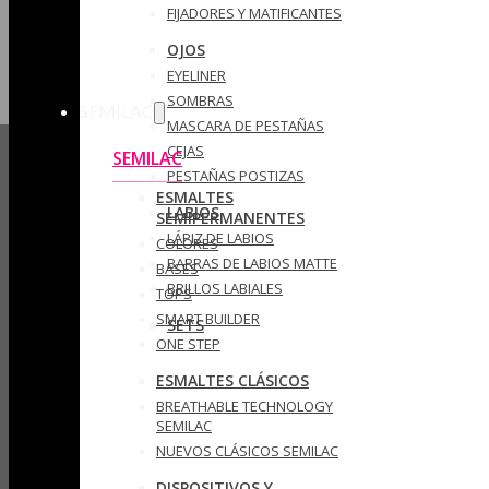
FIJADORES Y MATIFICANTES
OJOS
EYELINER
SOMBRAS
SEMILAC
MASCARA DE PESTAÑAS
CEJAS
SEMILAC
PESTAÑAS POSTIZAS
ESMALTES
LABIOS
SEMIPERMANENTES
LÁPIZ DE LABIOS
COLORES
BARRAS DE LABIOS MATTE
BASES
BRILLOS LABIALES
TOPS
SMART BUILDER
SETS
ONE STEP
ESMALTES CLÁSICOS
BREATHABLE TECHNOLOGY
SEMILAC
NUEVOS CLÁSICOS SEMILAC
DISPOSITIVOS Y