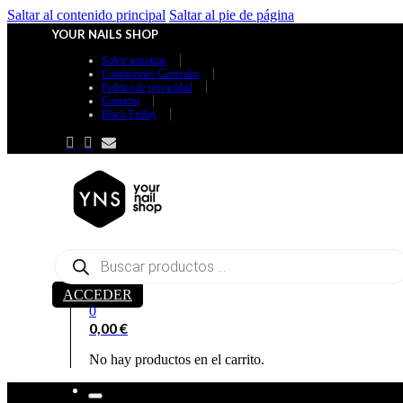
Saltar al contenido principal
Saltar al pie de página
YOUR NAILS SHOP
Sobre nosotros
Condiciones Generales
Política de privacidad
Contacto
Black Friday
Búsqueda
de
productos
ACCEDER
0
0,00
€
No hay productos en el carrito.