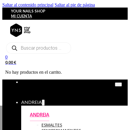
Saltar al contenido principal
Saltar al pie de página
YOUR NAILS SHOP
MI CUENTA
Búsqueda
de
productos
0
0,00
€
No hay productos en el carrito.
ANDREIA
ANDREIA
ESMALTES