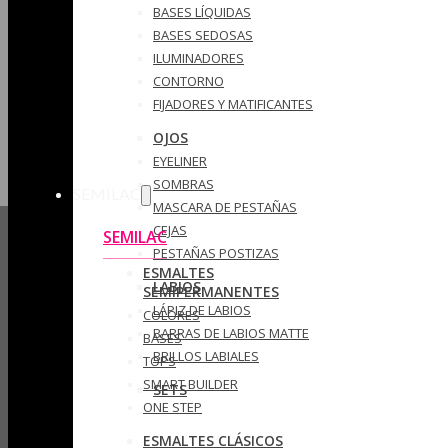
BASES LÍQUIDAS
BASES SEDOSAS
ILUMINADORES
CONTORNO
FIJADORES Y MATIFICANTES
OJOS
EYELINER
SOMBRAS
SEMILAC
MASCARA DE PESTAÑAS
CEJAS
SEMILAC
PESTAÑAS POSTIZAS
ESMALTES
LABIOS
SEMIPERMANENTES
LÁPIZ DE LABIOS
COLORES
BARRAS DE LABIOS MATTE
BASES
BRILLOS LABIALES
TOPS
SMART BUILDER
SETS
ONE STEP
ESMALTES CLÁSICOS