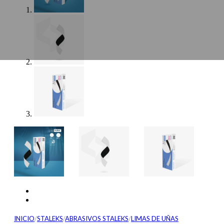
INICIO
/
STALEKS
/
ABRASIVOS STALEKS
/
LIMAS DE UÑAS