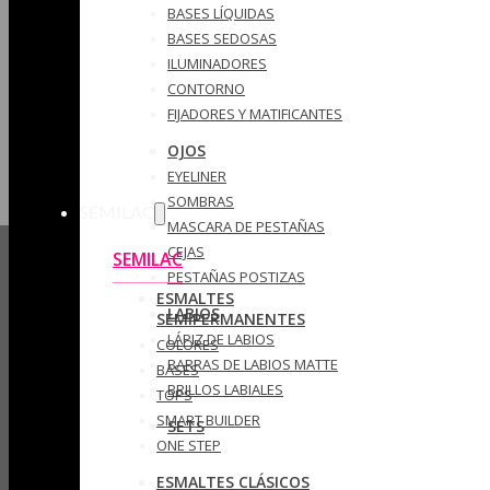
BASES LÍQUIDAS
BASES SEDOSAS
ILUMINADORES
CONTORNO
FIJADORES Y MATIFICANTES
OJOS
EYELINER
SOMBRAS
SEMILAC
MASCARA DE PESTAÑAS
CEJAS
SEMILAC
PESTAÑAS POSTIZAS
ESMALTES
LABIOS
SEMIPERMANENTES
LÁPIZ DE LABIOS
COLORES
BARRAS DE LABIOS MATTE
BASES
BRILLOS LABIALES
TOPS
SMART BUILDER
SETS
ONE STEP
ESMALTES CLÁSICOS