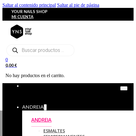
Saltar al contenido principal
Saltar al pie de página
YOUR NAILS SHOP
MI CUENTA
Búsqueda
de
productos
0
0,00
€
No hay productos en el carrito.
ANDREIA
ANDREIA
ESMALTES