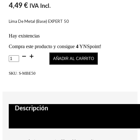
4,49
€
IVA Incl.
Lima De Metal (Base) EXPERT 50
Hay existencias
Compra este producto y consigue
4
YNSpoint!
Lima
AÑADIR AL CARRITO
De
Metal
(Base)
SKU:
S-MBE50
EXPERT
50
cantidad
Descripción