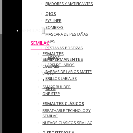
FIJADORES Y MATIFICANTES
OJOS
EYELINER
SOMBRAS
SEMILAC
MASCARA DE PESTAÑAS
CEJAS
SEMILAC
PESTAÑAS POSTIZAS
ESMALTES
LABIOS
SEMIPERMANENTES
LÁPIZ DE LABIOS
COLORES
BARRAS DE LABIOS MATTE
BASES
BRILLOS LABIALES
TOPS
SMART BUILDER
SETS
ONE STEP
ESMALTES CLÁSICOS
BREATHABLE TECHNOLOGY
SEMILAC
NUEVOS CLÁSICOS SEMILAC
DISPOSITIVOS Y