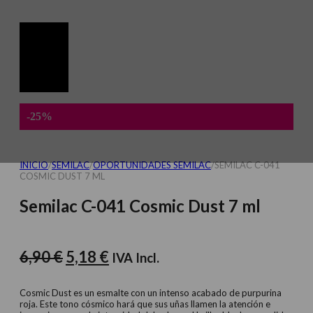
-25%
INICIO
/
SEMILAC
/
OPORTUNIDADES SEMILAC
/
SEMILAC C-041
COSMIC DUST 7 ML
Semilac C-041 Cosmic Dust 7 ml
El
El
6,90
€
5,18
€
IVA Incl.
precio
precio
original
actual
Cosmic Dust es un esmalte con un intenso acabado de purpurina
roja. Este tono cósmico hará que sus uñas llamen la atención e
era:
es: