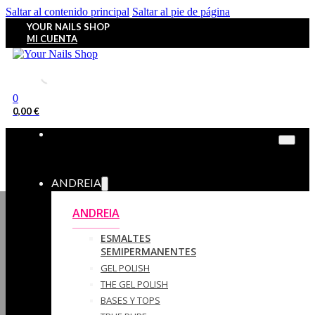
Saltar al contenido principal
Saltar al pie de página
YOUR NAILS SHOP
MI CUENTA
0
0,00
€
ANDREIA
ANDREIA
ESMALTES
SEMIPERMANENTES
GEL POLISH
THE GEL POLISH
BASES Y‎ TOPS