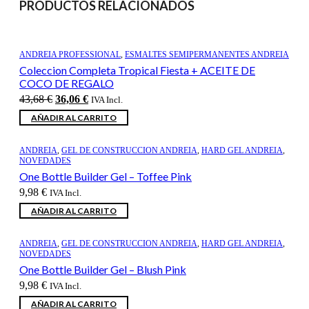
PRODUCTOS RELACIONADOS
ANDREIA PROFESSIONAL
,
ESMALTES SEMIPERMANENTES ANDREIA
Coleccion Completa Tropical Fiesta + ACEITE DE
COCO DE REGALO
El
El
43,68
€
36,06
€
IVA Incl.
precio
precio
AÑADIR AL CARRITO
original
actual
era:
es:
43,68 €.
36,06 €.
ANDREIA
,
GEL DE CONSTRUCCION ANDREIA
,
HARD GEL ANDREIA
,
NOVEDADES
One Bottle Builder Gel – Toffee Pink
9,98
€
IVA Incl.
AÑADIR AL CARRITO
ANDREIA
,
GEL DE CONSTRUCCION ANDREIA
,
HARD GEL ANDREIA
,
NOVEDADES
One Bottle Builder Gel – Blush Pink
9,98
€
IVA Incl.
AÑADIR AL CARRITO