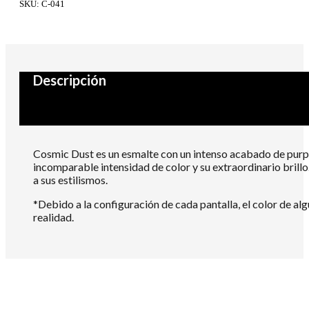
Cosmic
SKU:
C-041
Dust
7
ml
cantidad
Descripción
Cosmic Dust es un esmalte con un intenso acabado de purpur
incomparable intensidad de color y su extraordinario brill
a sus estilismos.
*Debido a la configuración de cada pantalla, el color de al
realidad.