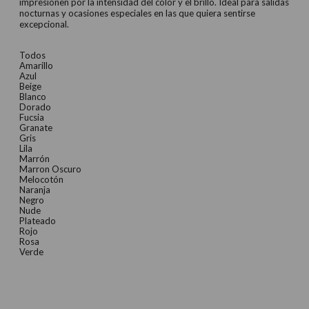
impresionen por la intensidad del color y el brillo. Ideal para salidas
nocturnas y ocasiones especiales en las que quiera sentirse
6,90 €.
5,18 €.
excepcional.
Todos
Amarillo
Azul
Beige
Blanco
Dorado
Fucsia
Granate
Gris
Lila
Marrón
Marron Oscuro
Melocotón
Naranja
Negro
Nude
Plateado
Rojo
Rosa
Verde