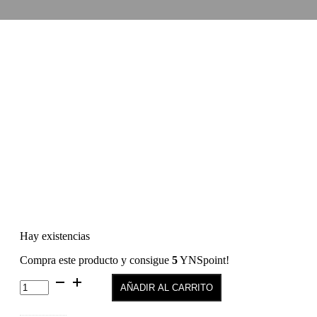
Hay existencias
Compra este producto y consigue
5
YNSpoint!
Semilac
AÑADIR AL CARRITO
C-
041