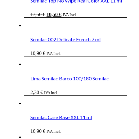
Semilac Top No Wipe Real Color XXL 11 ml
El
El
17,50
€
10,50
€
IVA Incl.
precio
precio
original
actual
era:
es:
17,50 €.
10,50 €.
Semilac 002 Delicate French 7 ml
10,90
€
IVA Incl.
Lima Semilac Barco 100/180 Semilac
2,30
€
IVA Incl.
Semilac Care Base XXL 11 ml
16,90
€
IVA Incl.