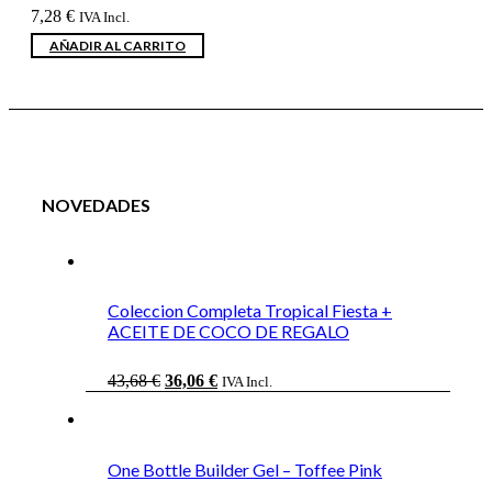
7,28
€
IVA Incl.
AÑADIR AL CARRITO
NOVEDADES
Coleccion Completa Tropical Fiesta +
ACEITE DE COCO DE REGALO
El
El
43,68
€
36,06
€
IVA Incl.
precio
precio
original
actual
era:
es:
43,68 €.
36,06 €.
One Bottle Builder Gel – Toffee Pink