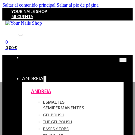
Saltar al contenido principal
Saltar al pie de página
YOUR NAILS SHOP
MI CUENTA
0
0,00
€
ANDREIA
ANDREIA
ESMALTES
SEMIPERMANENTES
GEL POLISH
THE GEL POLISH
BASES Y‎ TOPS