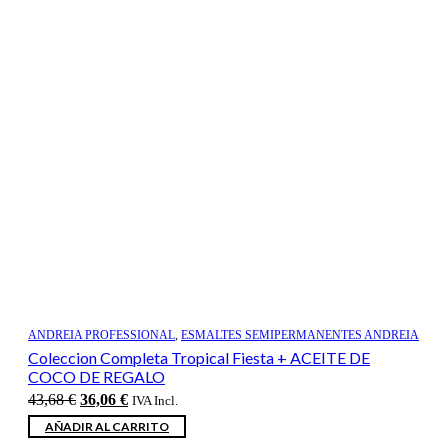
ANDREIA PROFESSIONAL
,
ESMALTES SEMIPERMANENTES ANDREIA
Coleccion Completa Tropical Fiesta + ACEITE DE
COCO DE REGALO
El
El
43,68
€
36,06
€
IVA Incl.
precio
precio
AÑADIR AL CARRITO
original
actual