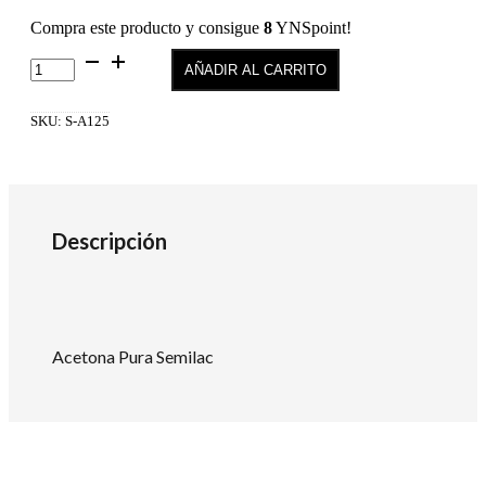
Compra este producto y consigue
8
YNSpoint!
Acetona
AÑADIR AL CARRITO
125
ml
Semilac
SKU:
S-A125
cantidad
Descripción
Acetona Pura Semilac