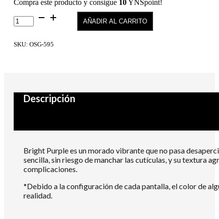
Compra este producto y consigue
10
YNSpoint!
595
AÑADIR AL CARRITO
Semilac
One
Step
SKU:
OSG-595
Glossy
Bright
Purple
7
ml
cantidad
Descripción
Bright Purple es un morado vibrante que no pasa desapercib
sencilla, sin riesgo de manchar las cutículas, y su textura a
complicaciones.
*Debido a la configuración de cada pantalla, el color de al
realidad.