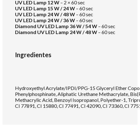
UV LED Lamp 12 W
– 2 × 60 sec
UV LED Lamp 15 W / 24 W
– 60 sec
UV LED Lamp 24 W / 48 W
– 60 sec
UV LED Lamp 24 W / 36 W
– 60 sec
Diamond UV LED Lamp 36 W / 54 W
– 60 sec
Diamond UV LED Lamp 24 W / 48 W
– 60 sec
Ingredientes
Hydroxyethyl Acrylate/IPDI/PPG-15 Glyceryl Ether Copol
Phenylphosphinate, Aliphatic Urethane Methacrylate, Bis(Pe
Methacrylic Acid, Benzoyl Isopropanol, Polyether-1, Tripr
CI 77891, CI 15880, CI 77491, CI 42090, CI 73360, CI 775