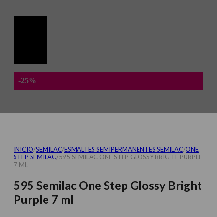
-25%
INICIO
/
SEMILAC
/
ESMALTES SEMIPERMANENTES SEMILAC
/
ONE
STEP SEMILAC
/
595 SEMILAC ONE STEP GLOSSY BRIGHT PURPLE
7 ML
595 Semilac One Step Glossy Bright
Purple 7 ml