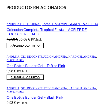
PRODUCTOS RELACIONADOS
ANDREIA PROFESSIONAL
,
ESMALTES SEMIPERMANENTES ANDREIA
Coleccion Completa Tropical Fiesta + ACEITE DE
COCO DE REGALO
El
El
43,68
€
36,06
€
IVA Incl.
precio
precio
AÑADIR AL CARRITO
original
actual
era:
es:
43,68 €.
36,06 €.
ANDREIA
,
GEL DE CONSTRUCCION ANDREIA
,
HARD GEL ANDREIA
,
NOVEDADES
One Bottle Builder Gel – Toffee Pink
9,98
€
IVA Incl.
AÑADIR AL CARRITO
ANDREIA
,
GEL DE CONSTRUCCION ANDREIA
,
HARD GEL ANDREIA
,
NOVEDADES
One Bottle Builder Gel – Blush Pink
9,98
€
IVA Incl.