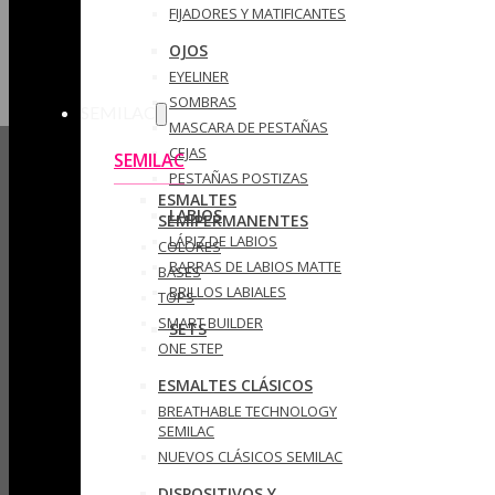
FIJADORES Y MATIFICANTES
OJOS
EYELINER
SOMBRAS
SEMILAC
MASCARA DE PESTAÑAS
CEJAS
SEMILAC
PESTAÑAS POSTIZAS
ESMALTES
LABIOS
SEMIPERMANENTES
LÁPIZ DE LABIOS
COLORES
BARRAS DE LABIOS MATTE
BASES
BRILLOS LABIALES
TOPS
SMART BUILDER
SETS
ONE STEP
ESMALTES CLÁSICOS
BREATHABLE TECHNOLOGY
SEMILAC
NUEVOS CLÁSICOS SEMILAC
DISPOSITIVOS Y