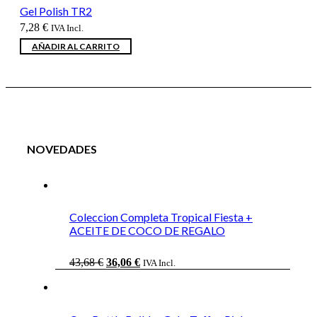
Gel Polish TR2
7,28
€
IVA Incl.
AÑADIR AL CARRITO
NOVEDADES
Coleccion Completa Tropical Fiesta +
ACEITE DE COCO DE REGALO
El
El
43,68
€
36,06
€
IVA Incl.
precio
precio
original
actual
era:
es:
43,68 €.
36,06 €.