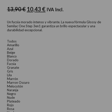
El
El
13,90
€
10,43
€
IVA Incl.
precio
precio
original
actual
Un fucsia morado intenso y vibrante. La nueva fórmula Glossy de
Semilac One Step 3en1 garantiza un brillo espectacular y una
era:
es:
durabilidad excepcional.
13,90 €.
10,43 €.
Todos
Amarillo
Azul
Beige
Blanco
Dorado
Fucsia
Granate
Gris
Lila
Marrón
Marron Oscuro
Melocotón
Naranja
Negro
Nude
Plateado
Rojo
Rosa