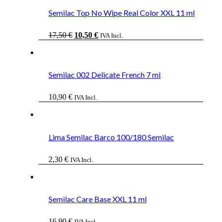
Semilac Top No Wipe Real Color XXL 11 ml
El
El
17,50
€
10,50
€
IVA Incl.
precio
precio
original
actual
era:
es:
17,50 €.
10,50 €.
Semilac 002 Delicate French 7 ml
10,90
€
IVA Incl.
Lima Semilac Barco 100/180 Semilac
2,30
€
IVA Incl.
Semilac Care Base XXL 11 ml
16,90
€
IVA Incl.