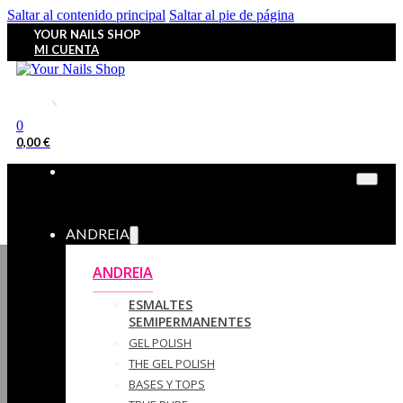
Saltar al contenido principal
Saltar al pie de página
YOUR NAILS SHOP
MI CUENTA
0
0,00
€
ANDREIA
ANDREIA
ESMALTES
SEMIPERMANENTES
GEL POLISH
THE GEL POLISH
BASES Y‎ TOPS