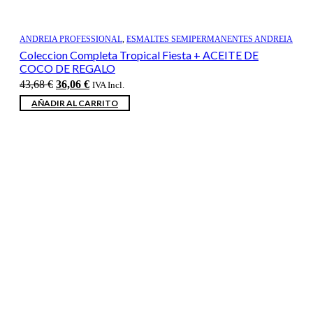
ANDREIA PROFESSIONAL
,
ESMALTES SEMIPERMANENTES ANDREIA
Coleccion Completa Tropical Fiesta + ACEITE DE
COCO DE REGALO
El
El
43,68
€
36,06
€
IVA Incl.
precio
precio
AÑADIR AL CARRITO
original
actual
era:
es:
43,68 €.
36,06 €.