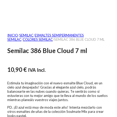
INICIO
/
SEMILAC
/
ESMALTES SEMIPERMANENTES
SEMILAC
/
COLORES SEMILAC
/
SEMILAC 386 BLUE CLOUD 7 ML
Semilac 386 Blue Cloud 7 ml
10,90
€
IVA Incl.
Estimula tu imaginación con el nuevo esmalte Blue Cloud, en un
cielo azul despejado! Gracias al elegante azul cielo, podrás
balancearte en las nubes cuando quieras. Te sentirás como si
estuvieras con tu mejor amigo que te lleva al mundo de los sueños
mientras planeáis vuestros viajes juntos.
PD. ¡El azul está muy de moda este año! Intenta mezclarlo con
otros esmaltes de uñas de la colección Soulmate Mix para crear
looks pastel.