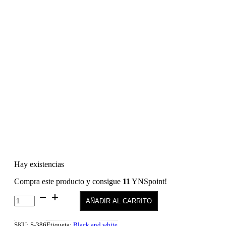
Hay existencias
Compra este producto y consigue
11
YNSpoint!
Semilac
AÑADIR AL CARRITO
386
Blue
Cloud
SKU:
S-386
Etiqueta:
Black and white