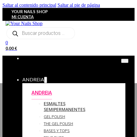
Saltar al contenido principal
Saltar al pie de página
YOUR NAILS SHOP
MI CUENTA
Búsqueda
de
productos
0
0,00
€
ANDREIA
ANDREIA
ESMALTES
SEMIPERMANENTES
GEL POLISH
THE GEL POLISH
BASES Y‎ TOPS