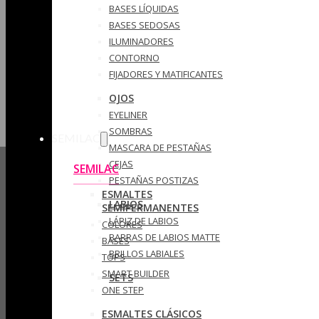
BASES LÍQUIDAS
BASES SEDOSAS
ILUMINADORES
CONTORNO
FIJADORES Y MATIFICANTES
OJOS
EYELINER
SOMBRAS
SEMILAC
MASCARA DE PESTAÑAS
CEJAS
SEMILAC
PESTAÑAS POSTIZAS
ESMALTES
LABIOS
SEMIPERMANENTES
LÁPIZ DE LABIOS
COLORES
BARRAS DE LABIOS MATTE
BASES
BRILLOS LABIALES
TOPS
SMART BUILDER
SETS
ONE STEP
ESMALTES CLÁSICOS