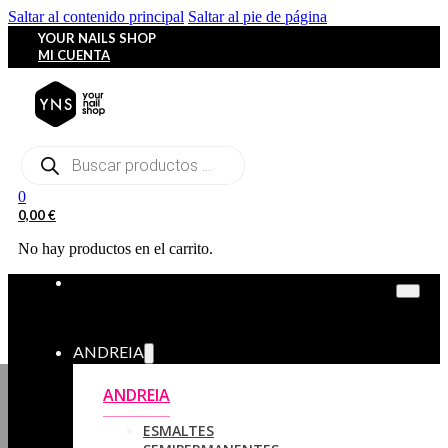
Saltar al contenido principal
Saltar al pie de página
YOUR NAILS SHOP
MI CUENTA
Búsqueda
de
productos
0
0,00
€
No hay productos en el carrito.
ANDREIA
ANDREIA
ESMALTES