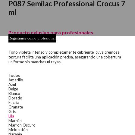
P087 Semilac Professional Crocus 7
ml
Producto exlusivo para profesionales.
Registrarse como profesional
Tono violeta intenso y completamente cubriente, cuya cremosa
textura facilita una aplicación precisa, asegurando una cobertura
uniforme sin manchas ni rayas.
Todos
Amarillo
Azul
Beige
Blanco
Dorado
Fucsia
Granate
Gris
Lila
Marrón
Marron Oscuro
Melocotón
Naranja