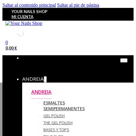
Saltar al contenido principal
Saltar al pie de página
YOUR NAILS SHOP
MI CUENTA
0
0,00
€
ANDREIA
ANDREIA
ESMALTES
SEMIPERMANENTES
GEL POLISH
THE GEL POLISH
BASES Y‎ TOPS