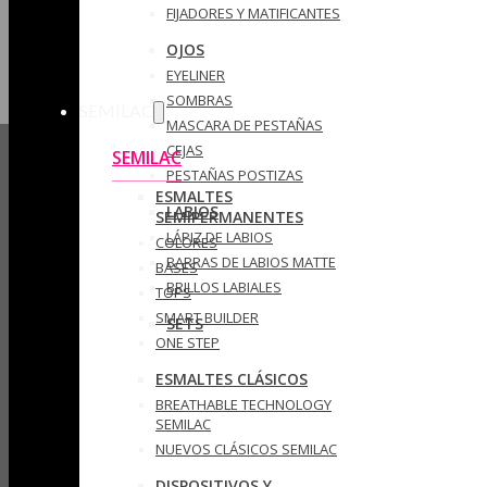
FIJADORES Y MATIFICANTES
OJOS
EYELINER
SOMBRAS
SEMILAC
MASCARA DE PESTAÑAS
CEJAS
SEMILAC
PESTAÑAS POSTIZAS
ESMALTES
LABIOS
SEMIPERMANENTES
LÁPIZ DE LABIOS
COLORES
BARRAS DE LABIOS MATTE
BASES
BRILLOS LABIALES
TOPS
SMART BUILDER
SETS
ONE STEP
ESMALTES CLÁSICOS
BREATHABLE TECHNOLOGY
SEMILAC
NUEVOS CLÁSICOS SEMILAC
DISPOSITIVOS Y