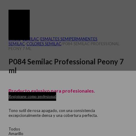
INICIO
/
SEMILAC
/
ESMALTES SEMIPERMANENTES
SEMILAC
/
COLORES SEMILAC
/
P084 SEMILAC PROFESSIONAL
PEONY 7 ML
P084 Semilac Professional Peony 7
ml
Producto exlusivo para profesionales.
Registrarse como profesional
Tono sutil de rosa apagado, con una consistencia
excepcionalmente densa y una cobertura perfecta.
Todos
Amarillo