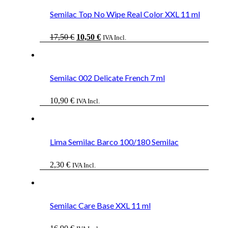
Semilac Top No Wipe Real Color XXL 11 ml
El
El
17,50
€
10,50
€
IVA Incl.
precio
precio
original
actual
era:
es:
17,50 €.
10,50 €.
Semilac 002 Delicate French 7 ml
10,90
€
IVA Incl.
Lima Semilac Barco 100/180 Semilac
2,30
€
IVA Incl.
Semilac Care Base XXL 11 ml