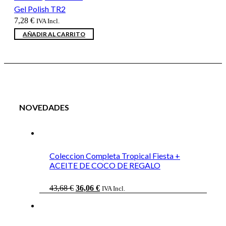
Gel Polish TR2
7,28
€
IVA Incl.
AÑADIR AL CARRITO
NOVEDADES
Coleccion Completa Tropical Fiesta +
ACEITE DE COCO DE REGALO
El
El
43,68
€
36,06
€
IVA Incl.
precio
precio
original
actual
era:
es:
43,68 €.
36,06 €.