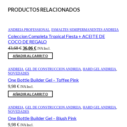
PRODUCTOS RELACIONADOS
ANDREIA PROFESSIONAL
,
ESMALTES SEMIPERMANENTES ANDREIA
Coleccion Completa Tropical Fiesta + ACEITE DE
COCO DE REGALO
El
El
43,68
€
36,06
€
IVA Incl.
precio
precio
AÑADIR AL CARRITO
original
actual
era:
es:
43,68 €.
36,06 €.
ANDREIA
,
GEL DE CONSTRUCCION ANDREIA
,
HARD GEL ANDREIA
,
NOVEDADES
One Bottle Builder Gel – Toffee Pink
9,98
€
IVA Incl.
AÑADIR AL CARRITO
ANDREIA
,
GEL DE CONSTRUCCION ANDREIA
,
HARD GEL ANDREIA
,
NOVEDADES
One Bottle Builder Gel – Blush Pink
9,98
€
IVA Incl.