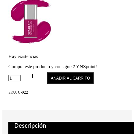
Hay existencias
Compra este producto y consigue
7
YNSpoint!
Semilac
AÑADIR AL CARRITO
C-
022
Esmalte
SKU:
C-022
clásico
de
uñas
con
acondicionador
2en1
Descripción
Breathable
Technology