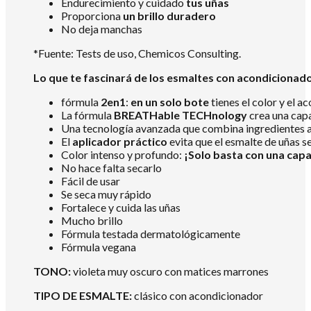
Endurecimiento y cuidado
tus uñas
Proporciona
un brillo duradero
No deja manchas
*Fuente: Tests de uso, Chemicos Consulting.
Lo que te fascinará de los esmaltes con acondiciona
fórmula
2en1
:
en un solo bote
tienes el color y el a
La fórmula
BREATHable TECHnology
crea una capa 
Una tecnología avanzada que combina ingredientes 
El
aplicador práctico
evita que el esmalte de uñas se
Color intenso y profundo:
¡Solo basta con una capa
No hace falta secarlo
Fácil de usar
Se seca muy rápido
Fortalece y cuida las uñas
Mucho brillo
Fórmula testada dermatológicamente
Fórmula vegana
TONO:
violeta muy oscuro con matices marrones
TIPO DE ESMALTE:
clásico con acondicionador