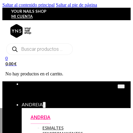
Saltar al contenido principal
Saltar al pie de página
YOUR NAILS SHOP
MI CUENTA
Búsqueda
de
productos
0
0,00
€
No hay productos en el carrito.
ANDREIA
ANDREIA
ESMALTES