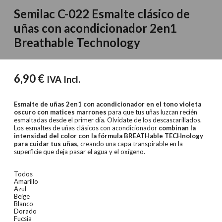
Semilac C-022 Esmalte clásico de
uñas con acondicionador 2en1
Breathable Technology
6,90
€
IVA Incl.
Esmalte de uñas 2en1 con acondicionador en el tono violeta
oscuro con matices marrones
para que tus uñas luzcan recién
esmaltadas desde el primer día. Olvídate de los descascarillados.
Los esmaltes de uñas clásicos con acondicionador
combinan la
intensidad del color con la fórmula BREATHable TECHnology
para cuidar tus uñas,
creando una capa transpirable en la
superficie que deja pasar el agua y el oxígeno.
Todos
Amarillo
Azul
Beige
Blanco
Dorado
Fucsia