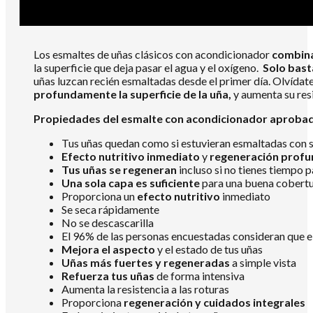
cantidad
Los esmaltes de uñas clásicos con acondicionador
combina
la superficie que deja pasar el agua y el oxígeno.
Solo basta
uñas luzcan recién esmaltadas desde el primer día. Olvídat
profundamente la superficie de la uña,
y aumenta su res
Propiedades del esmalte con acondicionador aprobada
Tus uñas quedan como si estuvieran esmaltadas con
Efecto nutritivo inmediato
y
regeneración prof
Tus uñas se regeneran
incluso si no tienes tiempo p
Una sola capa es suficiente
para una buena cobert
Proporciona un
efecto nutritivo
inmediato
Se seca rápidamente
No se descascarilla
El 96% de las personas encuestadas consideran que e
Mejora el aspecto
y el estado de tus uñas
Uñas más fuertes y regeneradas
a simple vista
Refuerza
tus uñas
de forma intensiva
Aumenta la resistencia a las roturas
Proporciona
regeneración y cuidados integrales