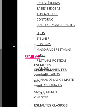
BASES LÍQUIDAS
BASES SEDOSAS
ILUMINADORES
CONTORNO
FIJADORES Y MATIFICANTES
OJOS
EYELINER
SOMBRAS
SEMILAC
MASCARA DE PESTAÑAS
CEJAS
SEMILAC
PESTAÑAS POSTIZAS
ESMALTES
LABIOS
SEMIPERMANENTES
LÁPIZ DE LABIOS
COLORES
BARRAS DE LABIOS MATTE
BASES
BRILLOS LABIALES
TOPS
SMART BUILDER
SETS
ONE STEP
ESMALTES CLÁSICOS