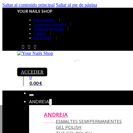
Saltar al contenido principal
Saltar al pie de página
YOUR NAILS SHOP
Sobre nosotros
Condiciones Generales
Política de privacidad
Contacto
Black Friday
ACCEDER
0
0,00
€
ANDREIA
ANDREIA
ESMALTES SEMIPERMANENTES
GEL POLISH