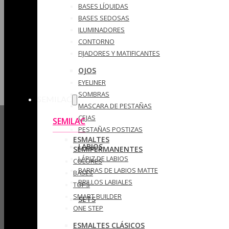
BASES LÍQUIDAS
BASES SEDOSAS
ILUMINADORES
CONTORNO
FIJADORES Y MATIFICANTES
OJOS
EYELINER
SOMBRAS
SEMILAC
MASCARA DE PESTAÑAS
CEJAS
SEMILAC
PESTAÑAS POSTIZAS
ESMALTES
LABIOS
SEMIPERMANENTES
LÁPIZ DE LABIOS
COLORES
BARRAS DE LABIOS MATTE
BASES
BRILLOS LABIALES
TOPS
SMART BUILDER
SETS
ONE STEP
ESMALTES CLÁSICOS