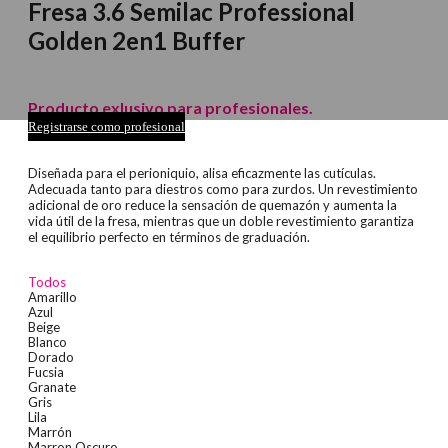
Fresa 3.6 Semilac Professional
Golden 2en1 Buffer
Producto exlusivo para profesionales.
Registrarse como profesional
Diseñada para el perioniquio, alisa eficazmente las cutículas.
Adecuada tanto para diestros como para zurdos. Un revestimiento
adicional de oro reduce la sensación de quemazón y aumenta la
vida útil de la fresa, mientras que un doble revestimiento garantiza
el equilibrio perfecto en términos de graduación.
Todos
Amarillo
Azul
Beige
Blanco
Dorado
Fucsia
Granate
Gris
Lila
Marrón
Marron Oscuro