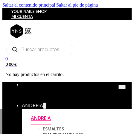
Saltar al contenido principal
Saltar al pie de página
YOUR NAILS SHOP
MI CUENTA
Búsqueda
de
productos
0
0,00
€
No hay productos en el carrito.
ANDREIA
ANDREIA
ESMALTES