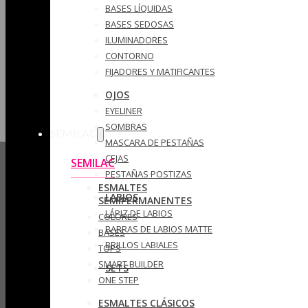
BASES LÍQUIDAS
BASES SEDOSAS
ILUMINADORES
CONTORNO
FIJADORES Y MATIFICANTES
OJOS
EYELINER
SOMBRAS
SEMILAC
MASCARA DE PESTAÑAS
CEJAS
SEMILAC
PESTAÑAS POSTIZAS
ESMALTES
LABIOS
SEMIPERMANENTES
LÁPIZ DE LABIOS
COLORES
BARRAS DE LABIOS MATTE
BASES
BRILLOS LABIALES
TOPS
SMART BUILDER
SETS
ONE STEP
ESMALTES CLÁSICOS