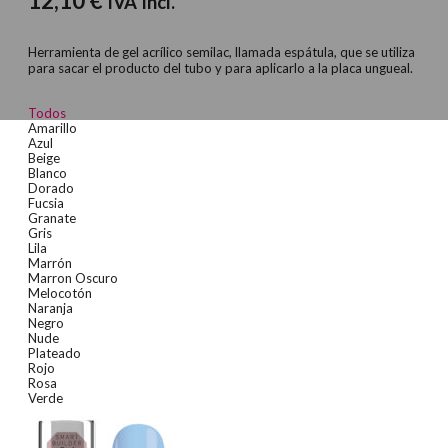
12,10
€
IVA Incl.
Herramienta de gel acrílico semilac, llamada espátula, que se utiliza
para sacar el producto del tubo y para aplicarlo a la placa ungueal.
Todos
Amarillo
Azul
Beige
Blanco
Dorado
Fucsia
Granate
Gris
Lila
Marrón
Marron Oscuro
Melocotón
Naranja
Negro
Nude
Plateado
Rojo
Rosa
Verde