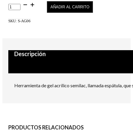
Semilac
AÑADIR AL CARRITO
Acrylgel
Double
Flex
SKU:
S-AG06
Herramienta
cantidad
Descripción
Herramienta de gel acrílico semilac, llamada espátula, que s
PRODUCTOS RELACIONADOS