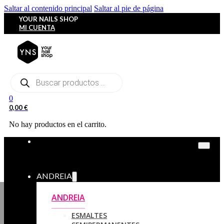
Saltar al contenido principal
Saltar al pie de página
YOUR NAILS SHOP
MI CUENTA
Búsqueda
de
productos
0
0,00
€
No hay productos en el carrito.
ANDREIA
ANDREIA
ESMALTES