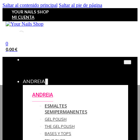
Saltar al contenido principal
Saltar al pie de página
YOUR NAILS SHOP
MI CUENTA
0
0,00
€
ANDREIA
ANDREIA
ESMALTES
SEMIPERMANENTES
GEL POLISH
THE GEL POLISH
BASES Y‎ TOPS