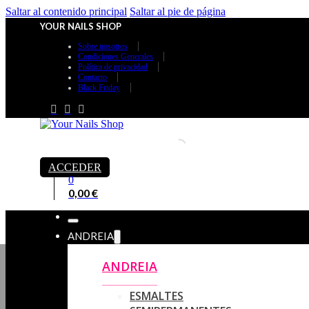
Saltar al contenido principal
Saltar al pie de página
YOUR NAILS SHOP
Sobre nosotros
Condiciones Generales
Política de privacidad
Contacto
Black Friday
ACCEDER
0
0,00
€
ANDREIA
ANDREIA
ESMALTES