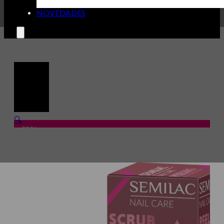
NOVEDADES
🔍
-30%