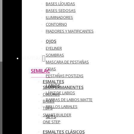
BASES LÍQUIDAS
BASES SEDOSAS
ILUMINADORES
CONTORNO
FIJADORES Y MATIFICANTES
OJOS
EYELINER
SOMBRAS
SEMILAC
MASCARA DE PESTAÑAS
CEJAS
SEMILAC
PESTAÑAS POSTIZAS
ESMALTES
LABIOS
SEMIPERMANENTES
LÁPIZ DE LABIOS
COLORES
BARRAS DE LABIOS MATTE
BASES
BRILLOS LABIALES
TOPS
SMART BUILDER
SETS
ONE STEP
ESMALTES CLÁSICOS