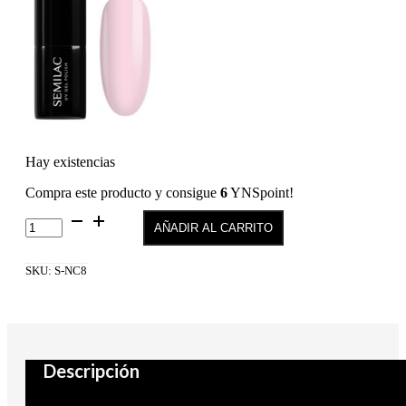
Hay existencias
Compra este producto y consigue
6
YNSpoint!
Semilac
AÑADIR AL CARRITO
Smoothing
Peeling
para
SKU:
S-NC8
Uñas
y
Cutículas
7
ml
cantidad
Descripción