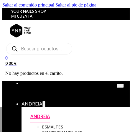
Saltar al contenido principal
Saltar al pie de página
YOUR NAILS SHOP
MI CUENTA
Búsqueda
de
productos
0
0,00
€
No hay productos en el carrito.
ANDREIA
ANDREIA
ESMALTES