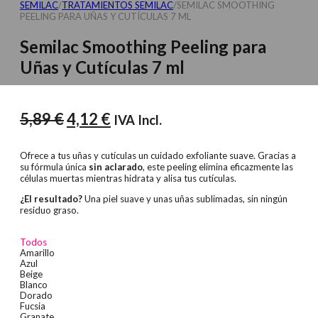
SEMILAC
/
TRATAMIENTOS SEMILAC
/
SEMILAC SMOOTHING
PEELING PARA UÑAS Y CUTÍCULAS 7 ML
Semilac Smoothing Peeling para
Uñas y Cutículas 7 ml
El
El
5,89
€
4,12
€
IVA Incl.
precio
precio
original
actual
Ofrece a tus uñas y cutículas un cuidado exfoliante suave. Gracias a
su fórmula única
sin aclarado
, este peeling elimina eficazmente las
era:
es:
células muertas mientras hidrata y alisa tus cutículas.
5,89 €.
4,12 €.
¿El resultado?
Una piel suave y unas uñas sublimadas, sin ningún
residuo graso.
Todos
Amarillo
Azul
Beige
Blanco
Dorado
Fucsia
Granate