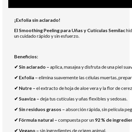
¡Exfolia sin aclarado!
El Smoothing Peeling para Uñas y Cutículas Semilac
hid
un cuidado rápido y sin esfuerzo.
Beneficios:
✔
Sin aclarado –
aplica, masajea y disfruta de una piel sua
✔
Exfolia –
elimina suavemente las células muertas, prepar
✔
Nutre –
el extracto de hoja de aloe vera y la flor de cer
✔
Suaviza –
deja tus cutículas y uñas flexibles y sedosas.
✔
Sin residuos grasos –
absorción rápida, sin película pega
✔
Fórmula natural –
compuesta por un
92 % de ingredien
✔
Vegano –
sin ingredientes de origen animal.