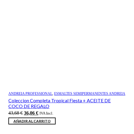
ANDREIA PROFESSIONAL
,
ESMALTES SEMIPERMANENTES ANDREIA
Coleccion Completa Tropical Fiesta + ACEITE DE
COCO DE REGALO
El
El
43,68
€
36,06
€
IVA Incl.
precio
precio
AÑADIR AL CARRITO
original
actual
era:
es: