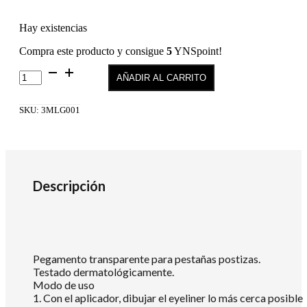
Hay existencias
Compra este producto y consigue
5
YNSpoint!
LASH
AÑADIR AL CARRITO
GLUE
BRUSH
ON
SKU:
3MLG001
PEGAMENTO
TRANSPARENTE
cantidad
Descripción
Pegamento transparente para pestañas postizas.
Testado dermatológicamente.
Modo de uso
1. Con el aplicador, dibujar el eyeliner lo más cerca posible