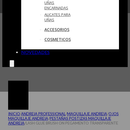
UÑAS
ENCARNADAS
ALICATES PARA
UÑAS
ACCESORIOS
COSMETICOS
NOVEDADES
INICIO
/
ANDREIA PROFESSIONAL
/
MAQUILLAJE ANDREIA
/
OJOS
MAQUILLAJE ANDREIA
/
PESTAÑAS POSTIZAS MAQUILLAJE
ANDREIA
/
LASH GLUE BRUSH ON PEGAMENTO TRANSPARENTE