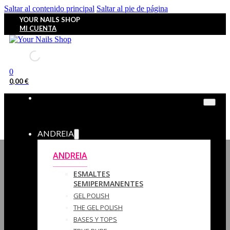
Saltar al contenido principal
Saltar al pie de página
YOUR NAILS SHOP
MI CUENTA
0
0,00
€
ANDREIA
ANDREIA
ESMALTES
SEMIPERMANENTES
GEL POLISH
THE GEL POLISH
BASES Y‎ TOPS