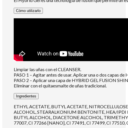
El Hybrid Gel es una tecnología de fusión que permite un esm
Cómo utilizarlo
Limpiar las uñas con el CLEANSER.
PASO 1 – Agitar antes de usar. Aplicar una o dos capas de
PASO 2 – Aplicar una capa de HYBRID GEL FUSION SHINE, sin 
Eliminar con el quitaesmalte de uñas tradicional.
Ingredientes
ETHYL ACETATE, BUTYL ACETATE, NITROCELLULOSE
ALCOHOL, STEARALKONIUM BENTONITE, HEA/IPDI 
BUTYL ALCOHOL, DIACETONE ALCOHOL, TRIMETHYLPENTA
77007, CI 77266 [NANO], CI 77491, CI 77499, CI 77510, C