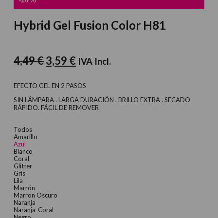
COLOR H81
Hybrid Gel Fusion Color H81
El
El
4,49
€
3,59
€
IVA Incl.
precio
precio
original
actual
EFECTO GEL EN 2 PASOS
era:
es:
SIN LÁMPARA . LARGA DURACIÓN . BRILLO EXTRA . SECADO
RÁPIDO. FÁCIL DE REMOVER
4,49 €.
3,59 €.
Todos
Amarillo
Azul
Blanco
Coral
Glitter
Gris
Lila
Marrón
Marron Oscuro
Naranja
Naranja-Coral
Negro