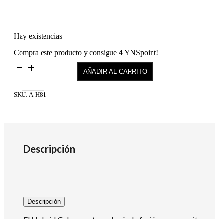
Hay existencias
Compra este producto y consigue
4
YNSpoint!
Hybrid
AÑADIR AL CARRITO
Gel
Fusion
Color
SKU:
A-H81
H81
cantidad
Descripción
Descripción