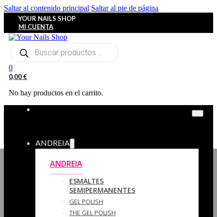
Saltar al contenido principal
Saltar al pie de página
YOUR NAILS SHOP
MI CUENTA
Búsqueda
de
productos
0
0,00
€
No hay productos en el carrito.
ANDREIA
ANDREIA
ESMALTES
SEMIPERMANENTES
GEL POLISH
THE GEL POLISH