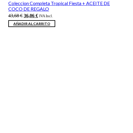
Coleccion Completa Tropical Fiesta + ACEITE DE
COCO DE REGALO
El
El
43,68
€
36,06
€
IVA Incl.
precio
precio
AÑADIR AL CARRITO
original
actual
era:
es:
43,68 €.
36,06 €.