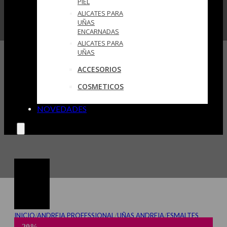
PIEL
ALICATES PARA
UÑAS
ENCARNADAS
ALICATES PARA
UÑAS
ACCESORIOS
COSMETICOS
NOVEDADES
INICIO
/
ANDREIA PROFESSIONAL
/
UÑAS ANDREIA
/
ESMALTES
CLÁSICOS ANDREIA
/
HYBRID GEL ANDREIA
/
HYBRID GEL FUSION
-20%