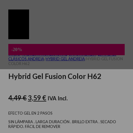
-20%
INICIO
/
ANDREIA PROFESSIONAL
/
UÑAS ANDREIA
/
ESMALTES
CLÁSICOS ANDREIA
/
HYBRID GEL ANDREIA
/
HYBRID GEL FUSION
COLOR H62
Hybrid Gel Fusion Color H62
El
El
4,49
€
3,59
€
IVA Incl.
precio
precio
original
actual
EFECTO GEL EN 2 PASOS
era:
es:
SIN LÁMPARA . LARGA DURACIÓN . BRILLO EXTRA . SECADO
RÁPIDO. FÁCIL DE REMOVER
4,49 €.
3,59 €.