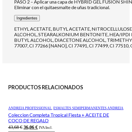
PASO 2 – Aplicar una capa de HYBRID GEL FUSION SHINE, sin 
Eliminar con el quitaesmalte de uñas tradicional.
Ingredientes
ETHYL ACETATE, BUTYL ACETATE, NITROCELLULOSE
ALCOHOL, STEARALKONIUM BENTONITE, HEA/IPDI 
BUTYL ALCOHOL, DIACETONE ALCOHOL, TRIMETHYLPENTA
77007, CI 77266 [NANO], CI 77491, CI 77499, CI 77510, C
PRODUCTOS RELACIONADOS
ANDREIA PROFESSIONAL
,
ESMALTES SEMIPERMANENTES ANDREIA
Coleccion Completa Tropical Fiesta + ACEITE DE
COCO DE REGALO
El
El
43,68
€
36,06
€
IVA Incl.