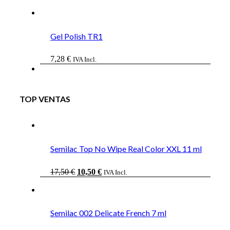
Gel Polish TR1
7,28
€
IVA Incl.
TOP VENTAS
Semilac Top No Wipe Real Color XXL 11 ml
El
El
17,50
€
10,50
€
IVA Incl.
precio
precio
original
actual
era:
es:
17,50 €.
10,50 €.
Semilac 002 Delicate French 7 ml