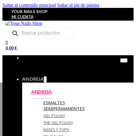
Saltar al contenido principal
Saltar al pie de página
YOUR NAILS SHOP
MI CUENTA
Búsqueda
de
productos
0
0,00
€
ANDREIA
ANDREIA
ESMALTES
SEMIPERMANENTES
GEL POLISH
THE GEL POLISH
BASES Y‎ TOPS