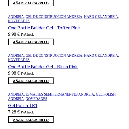
precio
precio
AÑADIR AL CARRITO
original
actual
era:
es:
43,68 €.
36,06 €.
ANDREIA
,
GEL DE CONSTRUCCION ANDREIA
,
HARD GEL ANDREIA
,
NOVEDADES
One Bottle Builder Gel – Toffee Pink
9,98
€
IVA Incl.
AÑADIR AL CARRITO
ANDREIA
,
GEL DE CONSTRUCCION ANDREIA
,
HARD GEL ANDREIA
,
NOVEDADES
One Bottle Builder Gel – Blush Pink
9,98
€
IVA Incl.
AÑADIR AL CARRITO
ANDREIA
,
ESMALTES SEMIPERMANENTES ANDREIA
,
GEL POLISH
ANDREIA
,
NOVEDADES
Gel Polish TR1
7,28
€
IVA Incl.
AÑADIR AL CARRITO