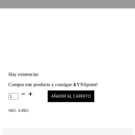
Hay existencias
Compra este producto y consigue
4
YNSpoint!
Hybrid
AÑADIR AL CARRITO
Gel
Fusion
Color
SKU:
A-H62
H62
cantidad