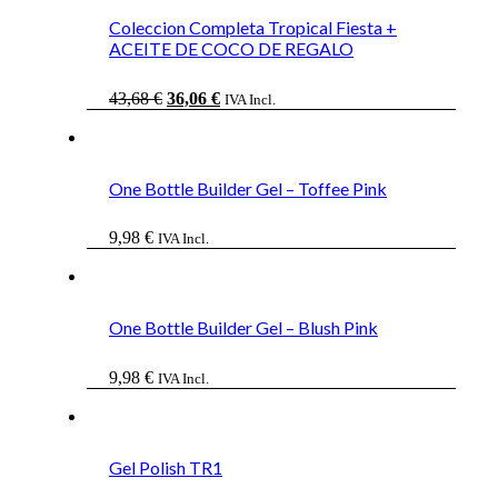
Coleccion Completa Tropical Fiesta +
ACEITE DE COCO DE REGALO
El
El
43,68
€
36,06
€
IVA Incl.
precio
precio
original
actual
era:
es:
43,68 €.
36,06 €.
One Bottle Builder Gel – Toffee Pink
9,98
€
IVA Incl.
One Bottle Builder Gel – Blush Pink
9,98
€
IVA Incl.
Gel Polish TR1