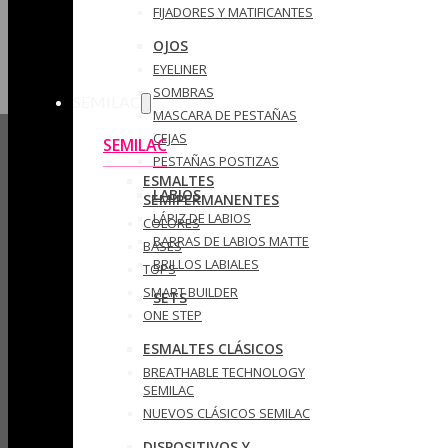
FIJADORES Y MATIFICANTES
OJOS
EYELINER
SOMBRAS
SEMILAC
MASCARA DE PESTAÑAS
CEJAS
SEMILAC
PESTAÑAS POSTIZAS
ESMALTES
LABIOS
SEMIPERMANENTES
LÁPIZ DE LABIOS
COLORES
BARRAS DE LABIOS MATTE
BASES
BRILLOS LABIALES
TOPS
SMART BUILDER
SETS
ONE STEP
ESMALTES CLÁSICOS
BREATHABLE TECHNOLOGY
SEMILAC
NUEVOS CLÁSICOS SEMILAC
DISPOSITIVOS Y