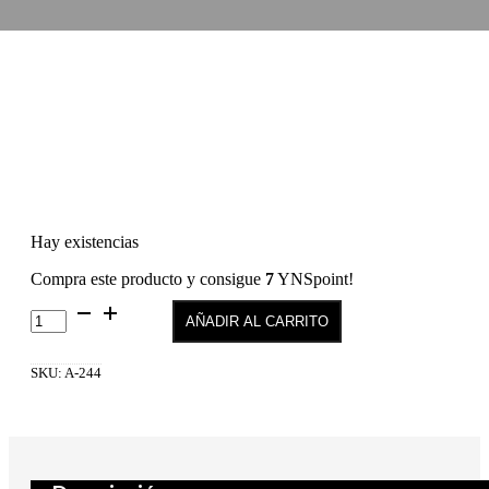
Hay existencias
Compra este producto y consigue
7
YNSpoint!
Gel
AÑADIR AL CARRITO
Polish
244
cantidad
SKU:
A-244