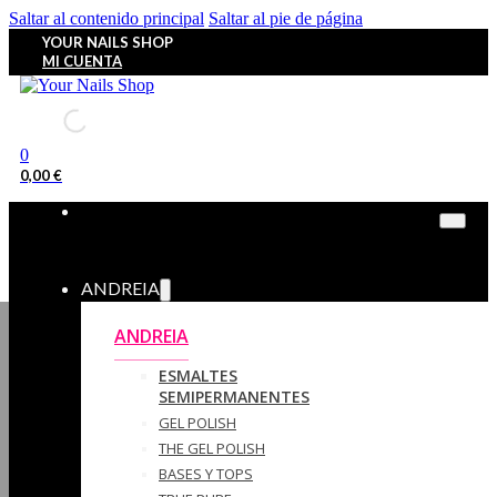
Saltar al contenido principal
Saltar al pie de página
YOUR NAILS SHOP
MI CUENTA
0
0,00
€
ANDREIA
ANDREIA
ESMALTES
SEMIPERMANENTES
GEL POLISH
THE GEL POLISH
BASES Y‎ TOPS