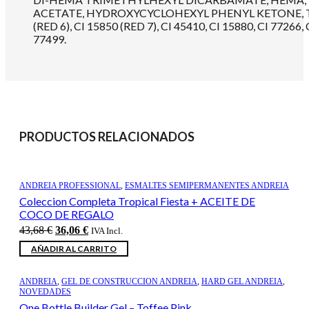
ACETATE, HYDROXYCYCLOHEXYL PHENYL KETONE, T
(RED 6), CI 15850 (RED 7), CI 45410, CI 15880, CI 77266, 
77499.
PRODUCTOS RELACIONADOS
ANDREIA PROFESSIONAL
,
ESMALTES SEMIPERMANENTES ANDREIA
Coleccion Completa Tropical Fiesta + ACEITE DE
COCO DE REGALO
El
El
43,68
€
36,06
€
IVA Incl.
precio
precio
AÑADIR AL CARRITO
original
actual
era:
es:
43,68 €.
36,06 €.
ANDREIA
,
GEL DE CONSTRUCCION ANDREIA
,
HARD GEL ANDREIA
,
NOVEDADES
One Bottle Builder Gel – Toffee Pink