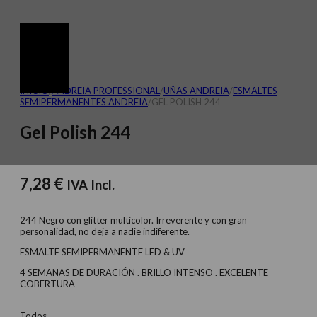
INICIO
/
ANDREIA PROFESSIONAL
/
UÑAS ANDREIA
/
ESMALTES
SEMIPERMANENTES ANDREIA
/
GEL POLISH 244
Gel Polish 244
7,28
€
IVA Incl.
244 Negro con glitter multicolor. Irreverente y con gran
personalidad, no deja a nadie indiferente.
ESMALTE SEMIPERMANENTE LED & UV
4 SEMANAS DE DURACIÓN . BRILLO INTENSO . EXCELENTE
COBERTURA
Todos