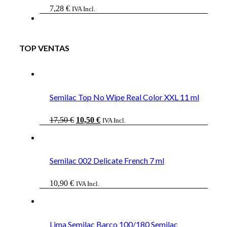
7,28
€
IVA Incl.
TOP VENTAS
Semilac Top No Wipe Real Color XXL 11 ml
El
El
17,50
€
10,50
€
IVA Incl.
precio
precio
original
actual
era:
es:
17,50 €.
10,50 €.
Semilac 002 Delicate French 7 ml
10,90
€
IVA Incl.
Lima Semilac Barco 100/180 Semilac