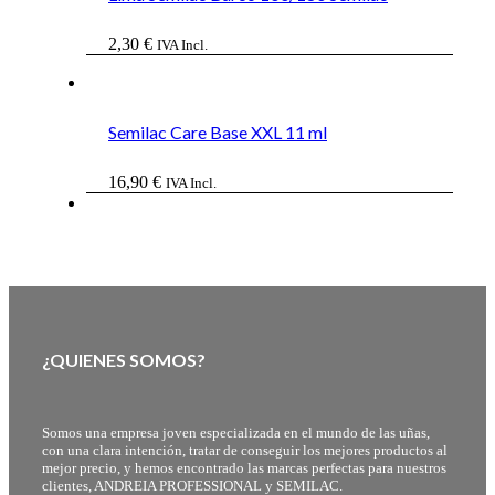
2,30
€
IVA Incl.
Semilac Care Base XXL 11 ml
16,90
€
IVA Incl.
¿QUIENES SOMOS?
Somos una empresa joven especializada en el mundo de las uñas,
con una clara intención, tratar de conseguir los mejores productos al
mejor precio, y hemos encontrado las marcas perfectas para nuestros
clientes, ANDREIA PROFESSIONAL y SEMILAC.