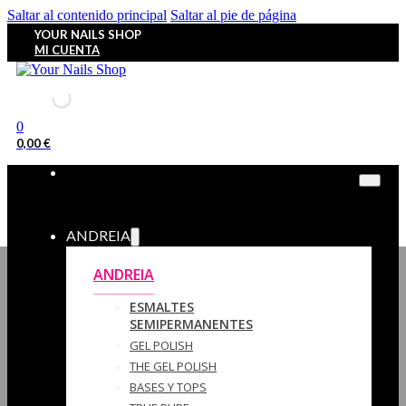
Saltar al contenido principal
Saltar al pie de página
YOUR NAILS SHOP
MI CUENTA
0
0,00
€
ANDREIA
ANDREIA
ESMALTES
SEMIPERMANENTES
GEL POLISH
THE GEL POLISH
BASES Y‎ TOPS