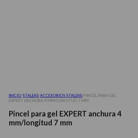
INICIO
/
STALEKS
/
ACCESORIOS STALEKS
/
PINCEL PARA GEL
EXPERT ANCHURA 4 MM/LONGITUD 7 MM
Pincel para gel EXPERT anchura 4
mm/longitud 7 mm