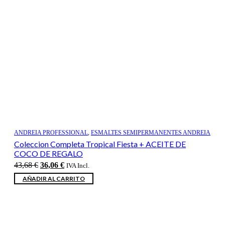
ANDREIA PROFESSIONAL
,
ESMALTES SEMIPERMANENTES ANDREIA
Coleccion Completa Tropical Fiesta + ACEITE DE
COCO DE REGALO
El
El
43,68
€
36,06
€
IVA Incl.
precio
precio
AÑADIR AL CARRITO
original
actual
era:
es:
43,68 €.
36,06 €.